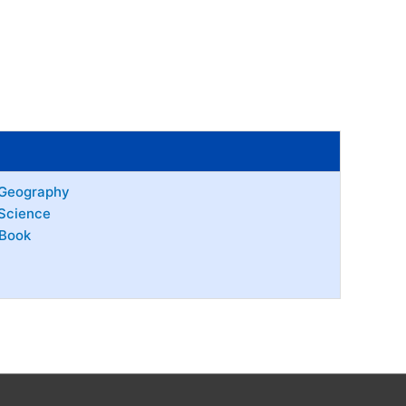
 Geography
Science
 Book